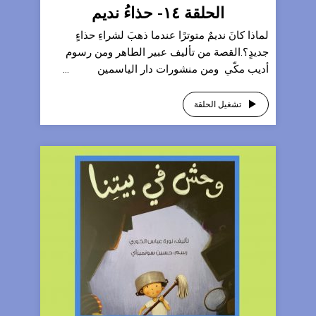
الحلقة ١٤- حذاءُ نديم
لماذا كانَ نديمٌ متوترًا عندما ذهبَ لشراءِ حذاءٍ
جديدٍ؟‎.القصة من تأليف عبير الطاهر ومن رسوم
أديب مكّي ‎ومن منشورات دار الياسمين ...
تشغيل الحلقة