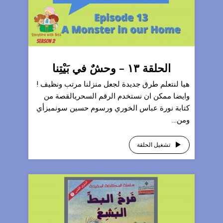
الحلقة ١٣ – وحشٌ في بَيْتِنا
هيا لنتعلم طرق جديدة لجعل منزلنا مرتب ونظيف !
وايضا ممكن ان نستخدم الرقم السحريالقصة من
كتابة نورة عباس الخوري ورسوم حسين سونميزأي
ومن...
تشغيل الحلقة