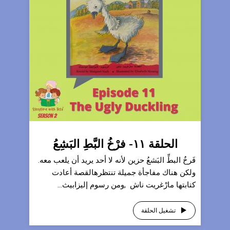
الحلقة ١١- فرْخُ البَّطِ البَشِعُ
فَرخُ البطِّ البَشعُ حزين لأنه لا أحد يريد أن يلعب معه.
ولكن هناك مفاجأة جميلة تنتظرهالقصة أعادت
كتابتها مارْغريت ناش ,ومن رسوم إليزابيث...
تشغيل الحلقة