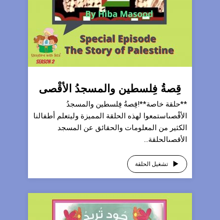
قِصةُ فِلسطين والمسجدُ الأقْصى
**حلقة خاصة**!قِصةُ فِلسطين والمسجدُ
الأقْصىاستمعوا لهذه الحلقة المميزة وليتعلم أطفالنا
الكثير من المعلومات والحقائق عن المسجد
الأقصىالحلقة...
تشغيل الحلقة