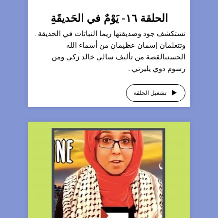
الحلقة ١٦- يَوْمٌ في الحَديقَةِ
تستكشف جود وصديقتها ريما النباتات في الحديقة .
وتتعلمان إسمان عظيمان من أسماء الله
الحسنىالقصة من تأليف سالي خالد زكي ومن
رسوم دوي يليرتي...
تشغيل الحلقة