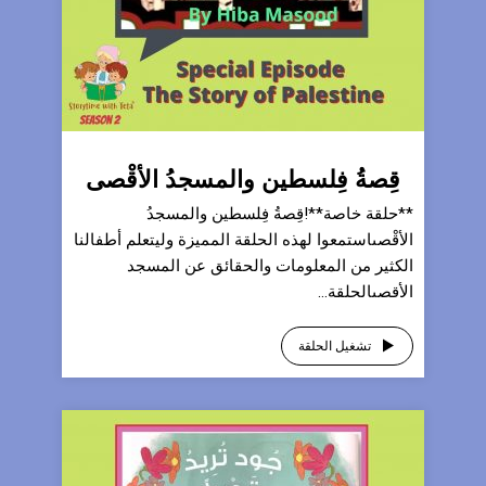
قِصةُ فِلسطين والمسجدُ الأقْصى
**حلقة خاصة**!قِصةُ فِلسطين والمسجدُ
الأقْصىاستمعوا لهذه الحلقة المميزة وليتعلم أطفالنا
الكثير من المعلومات والحقائق عن المسجد
الأقصىالحلقة...
تشغيل الحلقة