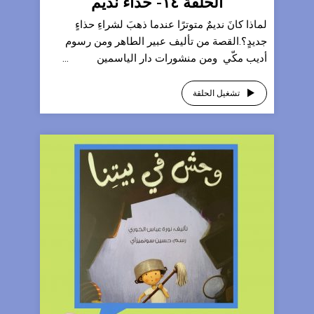
الحلقة ١٤- حذاءُ نديم
لماذا كانَ نديمٌ متوترًا عندما ذهبَ لشراءِ حذاءٍ
جديدٍ؟‎.القصة من تأليف عبير الطاهر ومن رسوم
أديب مكّي ‎ومن منشورات دار الياسمين ...
تشغيل الحلقة