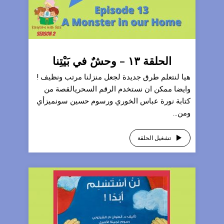
الحلقة ١٣ – وحشٌ في بَيْتِنا
هيا لنتعلم طرق جديدة لجعل منزلنا مرتب ونظيف !
وايضا ممكن ان نستخدم الرقم السحريالقصة من
كتابة نورة عباس الخوري ورسوم حسين سونميزأي
ومن...
تشغيل الحلقة