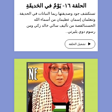
الحلقة ١٦- يَوْمٌ في الحَديقَةِ
تستكشف جود وصديقتها ريما النباتات في الحديقة .
وتتعلمان إسمان عظيمان من أسماء الله
الحسنىالقصة من تأليف سالي خالد زكي ومن
رسوم دوي يليرتي...
تشغيل الحلقة