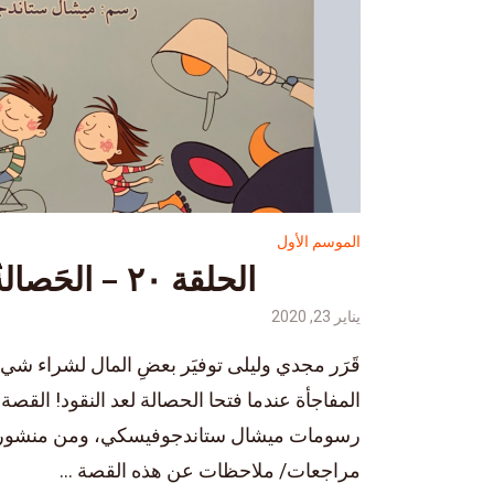
الموسم الأول
الحلقة ٢٠ – الحَصالةُ العَجيبةُ
يناير 23, 2020
قَرَر مجدي وليلى توفيَر بعضِ المال لشراء شيءٍ 
المفاجأة عندما فتحا الحصالة لعد النقود! القص
رسومات ميشال ستاندجوفيسكي، ومن منشورات 
مراجعات/ ملاحظات عن هذه القصة ...