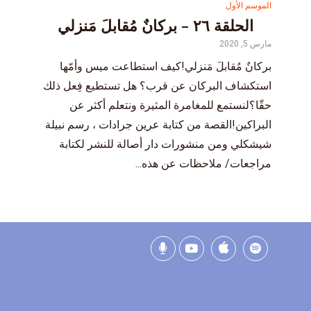
الموسم الأول
الحلقة ٢٦ – بركانٌ مُقابلَ مَنزلي
مارس 5, 2020
بركانٌ مُقابلَ مَنزلي!كيف استطاعت ميس وأمّها
استكشاف البركان عن قرب؟ هل تستطيع فِعل ذلك
حقّا؟لنستمع للمغامرة المثيرة ونتعلم أكثر عن
البراكين!القصة من كتابة عرين جرادات ، رسم نبيلة
شيشكلي ومن منشورات دار أصالة للنشر لكتابة
مراجعات/ ملاحظات عن هذه...