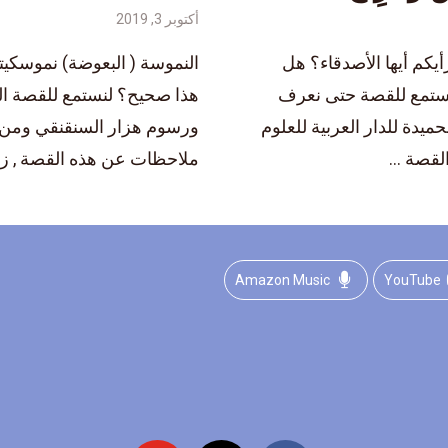
أكتوبر 3, 2019
أيكم أيها الأصدقاء؟ هل
النموسة ( البعوضة) نموسكيت
نستمع للقصة حتى نعرف
هذا صحيح؟ لنستمع للقصة الل
دة للدار العربية للعلوم
ورسوم هزار السنقنقي ومن م
قصة ...
ملاحظات عن هذه القصة , زور
Amazon Music
YouTube