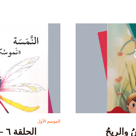
الموسم الأول
الحلقة ٦ – النَّمَسةُ “نَموسْكيتو”