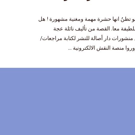
و تظنُ انها حشرة مهمة ومغنية مشهورة ! هل
طيفة معا. القصة من تأليف نائلة عجة
نشورات دار أصالة للنشر لكتابة مراجعات/
وا منصة النقش الالكترونية ...