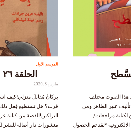
الموسم الأول
الحلقة ٢٦ – بركانٌ مُقابلَ مَنزلي
مارس 5, 2020
ن هذا الصوت مختلف
بركانٌ مُقابلَ مَنزلي!كيف 
 أن يكون؟ ‎.القصة من تأليف عبير الطاهر ومن
قرب؟ هل تستطيع فِعل ذلك حق
اسمين لكتابة مراجعات/
البراكين!القصة من كتابة ع
الكترونية *لقد تم الحصول
منشورات دار أصالة للنشر ل