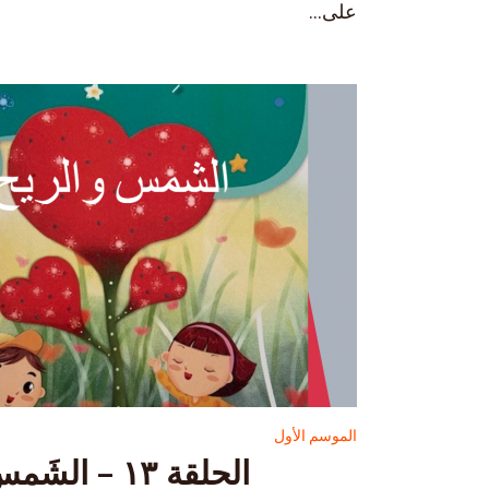
على...
الموسم الأول
الحلقة ١٣ – الشَمسُ والرِيحُ