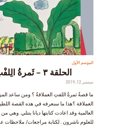
الموسم الأول
الحلقة ٣ – ثَمرةُ الِلفْتِ العِملاقةٌ
سبتمبر 12, 2019
ما قصةُ ثمرةُ اللفتِ العملاقةُ ؟ ومن ساعد المز
العملاقة ؟هذا ما سنعرفه في هذه القصة اللط
العالمية وقد اعادت كتابتها ديانا بنتلي. وهي من
للعلوم ناشرون . لكتابة مراجعات/ ملاحظات عن