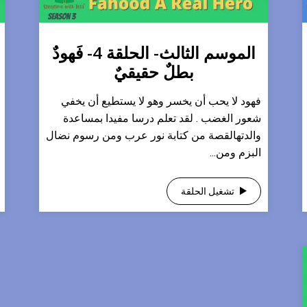
الموسم الثالث- الحلقة 4- فَهودٌ
بطلٌ حقيقيٌ
فهود لا يحب أن يخسر وهو لا يستطيع أن يخفي
شعور الغضب . لقد تعلم درسا مفيدا بمساعدة
والدتهالقصة من كتابة نور عرب ومن رسوم نضال
البزم ومن...
تشغيل الحلقة