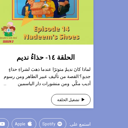
الحلقة ١٤- حذاءُ نديم
لماذا كانَ نديمٌ متوترًا عندما ذهبَ لشراءِ حذاءٍ
جديدٍ؟‎.القصة من تأليف عبير الطاهر ومن رسوم
أديب مكّي ‎ومن منشورات دار الياسمين ...
تشغيل الحلقة
استمع على:
Apple
Spotify