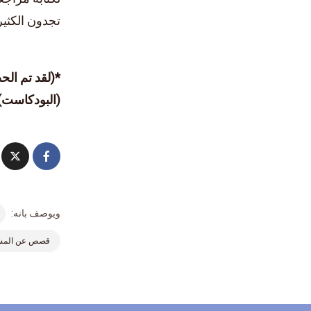
تجدون الكثير
*(لقد تم الح
(البودكاست)
ويوصف بانه:
قصص عن المش