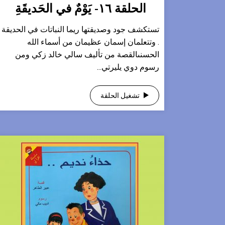
الحلقة ١٦- يَوْمٌ في الحَديقَةِ
تستكشف جود وصديقتها ريما النباتات في الحديقة
. وتتعلمان إسمان عظيمان من أسماء الله
الحسنىالقصة من تأليف سالي خالد زكي ومن
رسوم دوي يليرتي...
تشغيل الحلقة