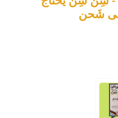
الحلقة 10- شِن شِن يحتاجُ
ى شَحن