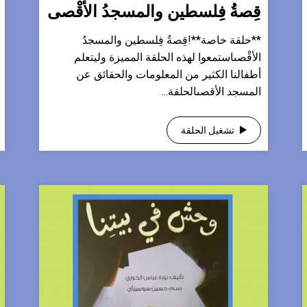
قِصةُ فِلسطين والمسجدُ الأقْصى
**حلقة خاصة**!قِصةُ فِلسطين والمسجدُ
الأقْصىاستمعوا لهذه الحلقة المميزة وليتعلم
أطفالنا الكثير من المعلومات والحقائق عن
المسجد الأقصىالحلقة...
تشغيل الحلقة