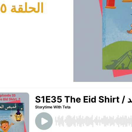
الحلقة ٣٥ – قَميصُ العِيدِ