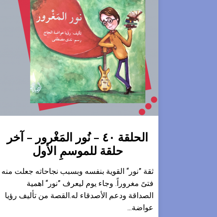
الحلقة ٤٠ – نُور المَغْرور – آخر
حلقة للموسمِ الأول
ثقة ”نور“ القوية بنفسه وبسبب نجاحاته جعلت منه
فتىً مغروراً. وجاء يوم ليعرف ”نور“ اهمية
الصداقة ودعم الأصدقاء له.القصة من تأليف رؤيا
عواضة...