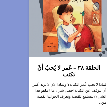
الحلقة ٣٨ – عُمر لا يُحبُ أنْ
يَكتب
لماذا لا يحب عُمر الكتابة؟ ولماذا الآن لا يريد عُمر
أن يتوقف عن الكتابة!حصل شيء ما ! ماهو هذا
الشيء؟لنستمع للقصة ونعرف الجواب!القصة
من...