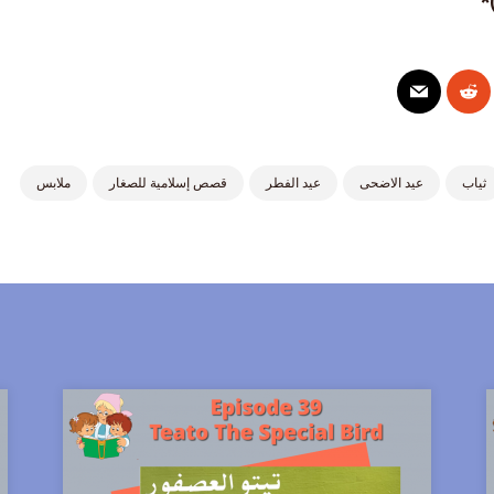
*
ثياب
عيد الاضحى
عيد الفطر
قصص إسلامية للصغار
ملابس