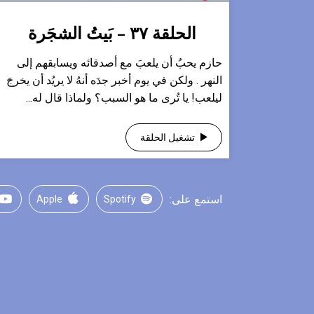
الحلقة ٣٧ – بَيتُ الشجَرة
حازم يحبُ أن يلعبَ مع أصدقائه ويسابقهم إلى
النهر . ولكن في يوم أخبر جدَه أنهُ لا يريُد أن يخرجَ
ليلعب! يا تُرى ما هو السبب؟ ولماذا قال له...
تشغيل الحلقة
استمع على:
Apple
Spotify