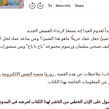
اً لقدومِ العيد! إنه يستعدُ لارتداء القميص الجديد.
ئٌ جعل عماد حزيناً! ماهو هذا الشيئ؟ ومن ساعدَ عماد لحلِ 
ليف صبحي سليمان ورسوم مجموعة “باح يا باح” ومن منشورات
عات/ ملاحظات عن هذه القصة , زوروا
منصة النقش الالكترونية
,
 من المعلومات الخاصة بهذا الكتاب.
ول على الإذن الخطي من الناشر لهذا الكتاب لعرضه في المدونة