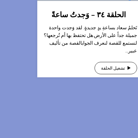
الحلقة ٣٤ – وَجدتُ ساعةً
تَحلمُ سعاد بساعةِ يدٍ جديدةٍ. لقد وَجدت واحدة
جميلة جداً على الأرض.هل تحتفظ بها أم تُرجعها؟
لنستمع للقصة لنعرف الجوابالقصة من تأليف
عبير...
تشغيل الحلقة