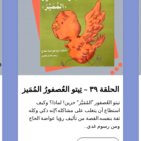
الحلقة ٣٩ – تِيتو العُصفورُ المُمَيز
تيتو العُصفور “المُمَيَّز” حزين! لماذا؟ وكيف
استطاع أن يتغلب على مشاكله؟إنه ذكي وكله
ثقة بنفسه.القصة من تأليف رؤيا عواضة الحاج
ومن رسوم غدي...