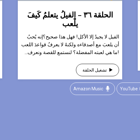
الحلقة ٣٦ – الفيلُ يتعلمُ كَيفَ
يلْعب
​الفيل لا يجيدُ إلا الأكل! فهل هذا صحيح؟إنه يُحبُ
أن يلعبَ مع أصدقاءه ولكنهُ لا يعرفُ قواعدَ اللعب
!ما هي لعبته المفضلة؟ لنستمع للقصة ونعرف...
تشغيل الحلقة
Amazon Music
YouTube