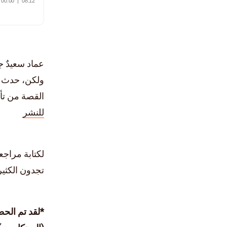
عماد سعيدٌ جد
ولكن، حدث شي
القصة من تأ
للنشر
لكتابة مراج
تجدون الكثير
*لقد تم الحص