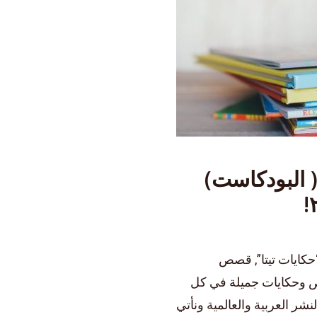
( البودكاست)
“حكايات تيتا”, قصص
صص وحكايات جميلة في كل
 العربية والعالمية ونأتي