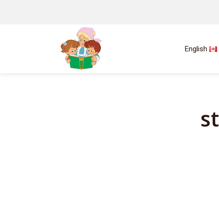
English
s