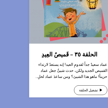
الحلقة ٣٥ – قَميصُ العِيدِ
عماد سعيدٌ جداً لقدومِ العيد! إنه يستعدُ لارتداء
القميص الجديد.ولكن، حدث شيئٌ جعل عماد
حزيناً! ماهو هذا الشيئ؟ ومن ساعدَ عماد لحلِ...
تشغيل الحلقة