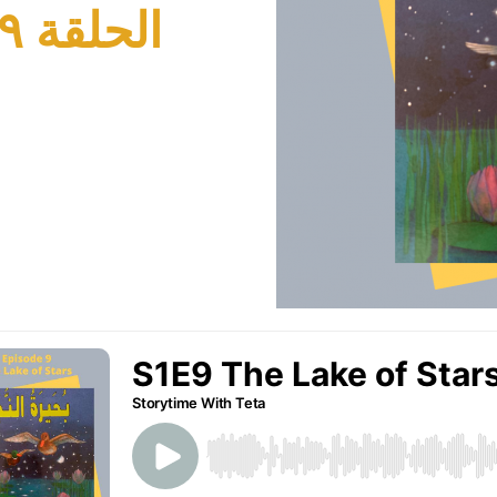
الحلقة ٩ – بُحَيرةُ النجومِ