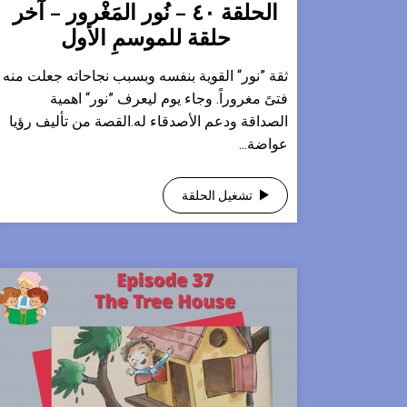
الحلقة ٤٠ – نُور المَغْرور – آخر
حلقة للموسمِ الأول
ثقة ”نور“ القوية بنفسه وبسبب نجاحاته جعلت منه
فتىً مغروراً. وجاء يوم ليعرف ”نور“ اهمية
الصداقة ودعم الأصدقاء له.القصة من تأليف رؤيا
عواضة...
تشغيل الحلقة