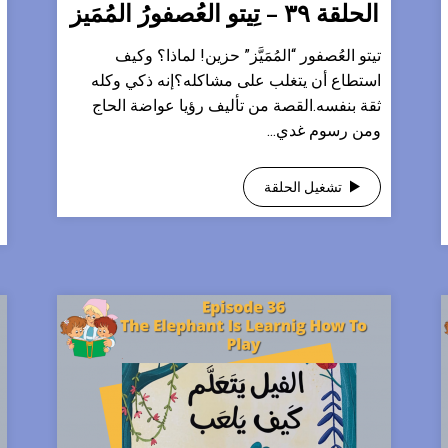
الحلقة ٣٩ – تِيتو العُصفورُ المُمَيز
تيتو العُصفور “المُمَيَّز” حزين! لماذا؟ وكيف
استطاع أن يتغلب على مشاكله؟إنه ذكي وكله
ثقة بنفسه.القصة من تأليف رؤيا عواضة الحاج
ومن رسوم غدي...
تشغيل الحلقة