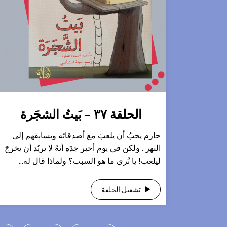
الحلقة ٣٧ – بَيتُ الشجَرة
حازم يحبُ أن يلعبَ مع أصدقائه ويسابقهم إلى
النهر . ولكن في يوم أخبر جدَه أنهُ لا يريُد أن يخرجَ
ليلعب! يا تُرى ما هو السبب؟ ولماذا قال له...
تشغيل الحلقة