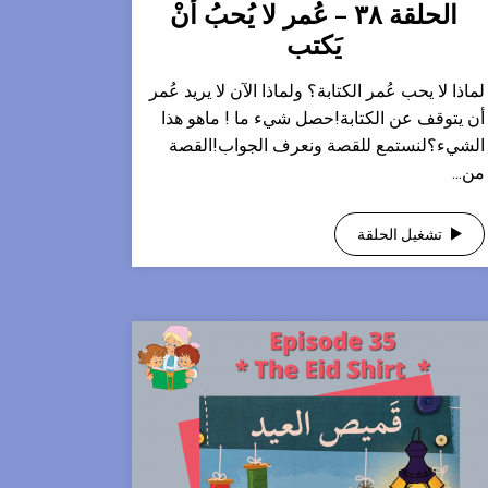
الحلقة ٣٨ – عُمر لا يُحبُ أنْ
يَكتب
لماذا لا يحب عُمر الكتابة؟ ولماذا الآن لا يريد عُمر
أن يتوقف عن الكتابة!حصل شيء ما ! ماهو هذا
الشيء؟لنستمع للقصة ونعرف الجواب!القصة
من...
تشغيل الحلقة