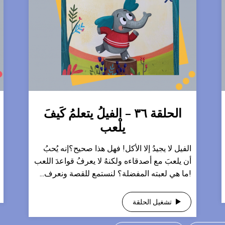
الحلقة ٣٦ – الفيلُ يتعلمُ كَيفَ
يلْعب
​الفيل لا يجيدُ إلا الأكل! فهل هذا صحيح؟إنه يُحبُ
أن يلعبَ مع أصدقاءه ولكنهُ لا يعرفُ قواعدَ اللعب
!ما هي لعبته المفضلة؟ لنستمع للقصة ونعرف...
تشغيل الحلقة